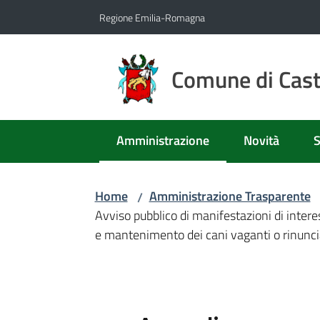
Vai al contenuto
Vai alla navigazione
Vai al footer
Regione Emilia-Romagna
Comune di Caste
Amministrazione
Novità
S
Menu selezionato
Home
Amministrazione Trasparente
/
Avviso pubblico di manifestazioni di intere
e mantenimento dei cani vaganti o rinuncia