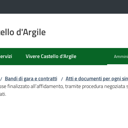
llo d'Argile
ervizi
Vivere Castello d'Argile
Amminis
Menu se
Bandi di gara e contratti
Atti e documenti per ogni s
/
/
sse finalizzato all’affidamento, tramite procedura negoziata 
ti.