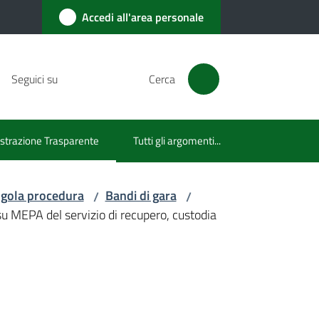
Accedi all'area personale
Seguici su
Cerca
trazione Trasparente
Tutti gli argomenti...
lezionato
ingola procedura
Bandi di gara
/
/
su MEPA del servizio di recupero, custodia