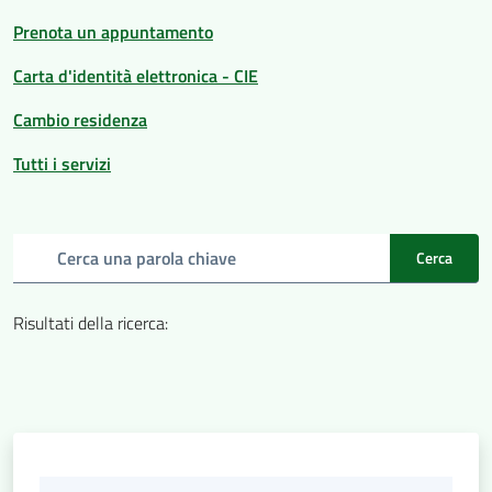
d'Argile
Prenota un appuntamento
Carta d'identità elettronica - CIE
Cambio residenza
Amministrazione
Tutti i servizi
Trasparente
Tutti
Cerca una parola chiave
Cerca
gli
argomenti...
Risultati della ricerca
:
Seguici
su