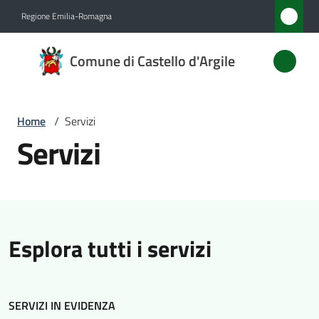
Vai al contenuto
Vai alla navigazione
Vai al footer
Regione Emilia-Romagna
Comune
Comune di Castello d'Argile
di
Castello
d'Argile
Home
/
Servizi
Servizi
Amministrazione
Novità
Esplora tutti i servizi
Servizi
Menu selezionato
Vivere
SERVIZI IN EVIDENZA
Castello