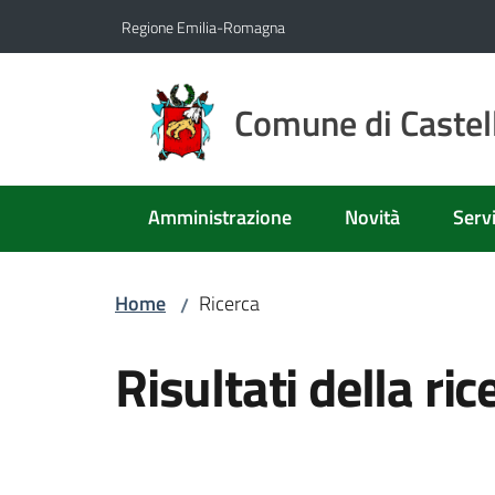
Vai al contenuto
Vai alla navigazione
Vai al footer
Regione Emilia-Romagna
Comune di Castell
Amministrazione
Novità
Servi
Home
Ricerca
/
Risultati della ric