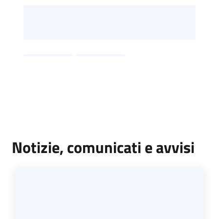
d'Argile
Amministrazione
Trasparente
Tutti
gli
argomenti...
Notizie, comunicati e avvisi
Seguici
su