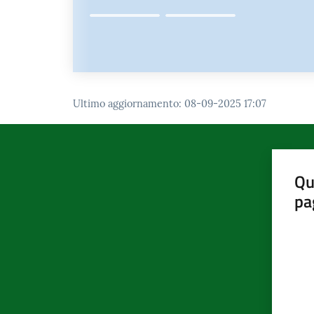
Ultimo aggiornamento
:
08-09-2025 17:07
Qu
pa
Valut