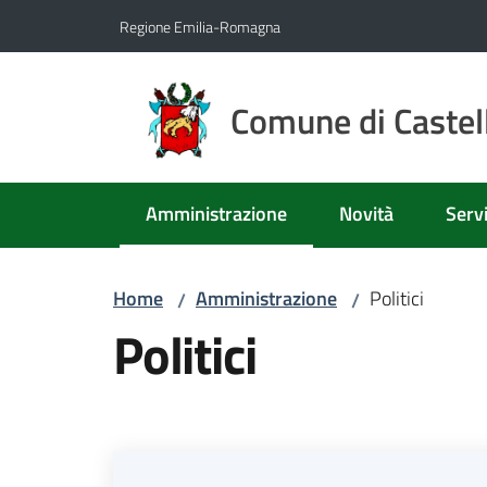
Vai al contenuto
Vai alla navigazione
Vai al footer
Regione Emilia-Romagna
Comune di Castell
Amministrazione
Novità
Servi
Menu selezionato
Home
Amministrazione
Politici
/
/
Politici