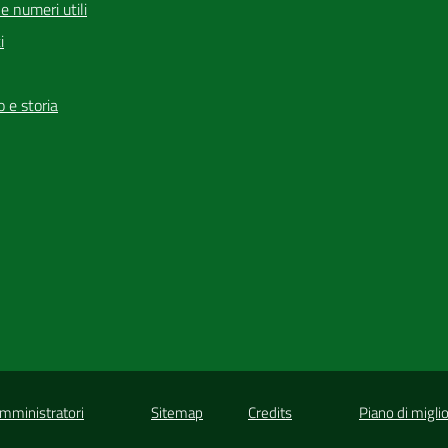
i e numeri utili
i
io e storia
Amministratori
Sitemap
Credits
Piano di migli