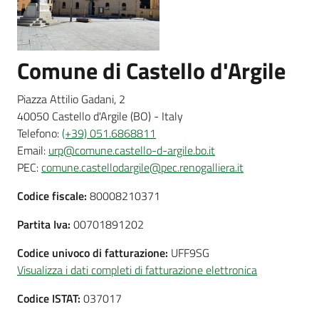
d'Argile
Menu selezionato
Comune di Castello d'Argile
Amministrazione
Piazza Attilio Gadani, 2
Trasparente
40050 Castello d'Argile (BO) - Italy
Telefono:
(+39) 051.6868811
Email:
urp@comune.castello-d-argile.bo.it
Tutti
PEC:
comune.castellodargile@pec.renogalliera.it
gli
argomenti...
Codice fiscale:
80008210371
Partita Iva:
00701891202
Seguici
Codice univoco di fatturazione:
UFF9SG
su
Visualizza i dati completi di fatturazione elettronica
Codice ISTAT:
037017