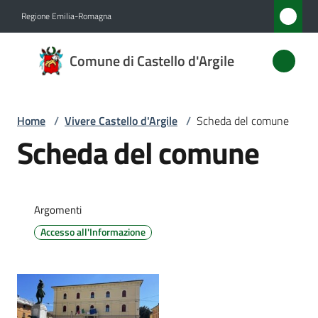
Vai al contenuto
Vai alla navigazione
Vai al footer
Regione Emilia-Romagna
Comune
Comune di Castello d'Argile
di
Castello
d'Argile
Home
/
Vivere Castello d'Argile
/
Scheda del comune
Scheda del comune
Amministrazione
Argomenti
Novità
Accesso all'Informazione
Servizi
Vivere
Castello