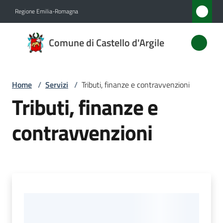
Vai al contenuto
Vai alla navigazione
Vai al footer
Regione Emilia-Romagna
Comune
Comune di Castello d'Argile
di
Castello
d'Argile
Home
/
Servizi
/
Tributi, finanze e contravvenzioni
Tributi, finanze e
contravvenzioni
Amministrazione
Novità
Servizi
Menu selezionato
Vivere
Castello