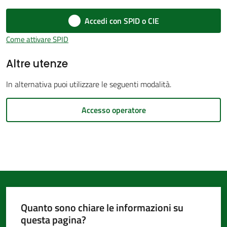
d'Argile
Accedi con SPID o CIE
Come attivare SPID
Altre utenze
Amministrazione
In alternativa puoi utilizzare le seguenti modalità.
Trasparente
Accesso operatore
Tutti
gli
argomenti...
Seguici
Quanto sono chiare le informazioni su
su
questa pagina?