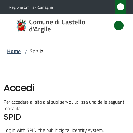
Vai al contenuto
Vai alla navigazione
Vai al footer
Regione Emilia-Romagna
Comune
Comune di Castello
di
d'Argile
Castello
d'Argile
Home
Servizi
/
Amministrazione
Accedi
Novità
Per accedere al sito a ai suoi servizi, utilizza una delle seguenti
Servizi
modalità.
SPID
Menu selezionato
Vivere
Log in with SPID, the public digital identity system.
Castello