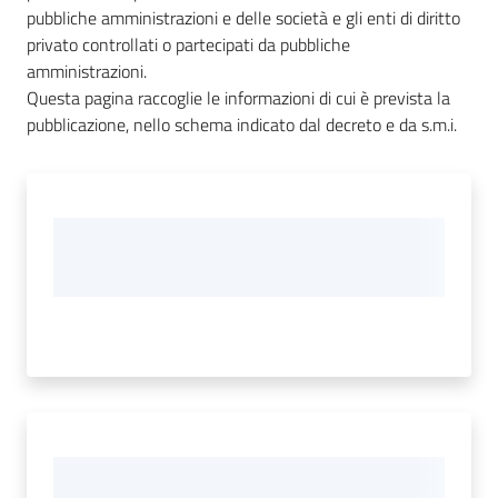
d'Argile
pubbliche amministrazioni e delle società e gli enti di diritto
privato controllati o partecipati da pubbliche
amministrazioni.
Questa pagina raccoglie le informazioni di cui è prevista la
pubblicazione, nello schema indicato dal decreto e da s.m.i.
Amministrazione
Trasparente
Menu selezionato
Tutti
gli
argomenti...
Seguici
su