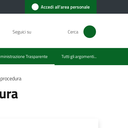
Accedi all'area personale
Seguici su
Cerca
inistrazione Trasparente
Tutti gli argomenti...
u selezionato
a procedura
dura