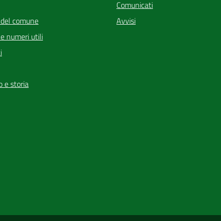
Comunicati
 del comune
Avvisi
i e numeri utili
i
io e storia