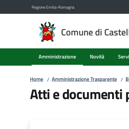
Vai al contenuto
Vai alla navigazione
Vai al footer
Regione Emilia-Romagna
Comune di Castell
Amministrazione
Novità
Servi
Menu selezionato
Home
Amministrazione Trasparente
B
/
/
Atti e documenti 