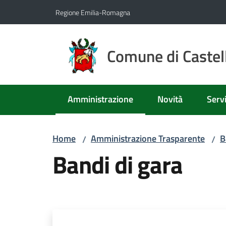
Vai al contenuto
Vai alla navigazione
Vai al footer
Regione Emilia-Romagna
Comune di Castell
Amministrazione
Novità
Servi
Menu selezionato
Home
Amministrazione Trasparente
B
/
/
Bandi di gara