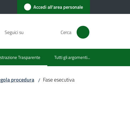
Accedi all'area personale
Seguici su
Cerca
trazione Trasparente
Tutti gli argomenti...
lezionato
ingola procedura
Fase esecutiva
/