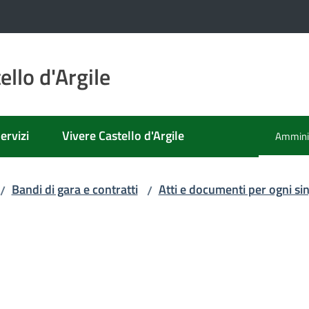
llo d'Argile
ervizi
Vivere Castello d'Argile
Amminis
Menu se
Bandi di gara e contratti
Atti e documenti per ogni s
/
/