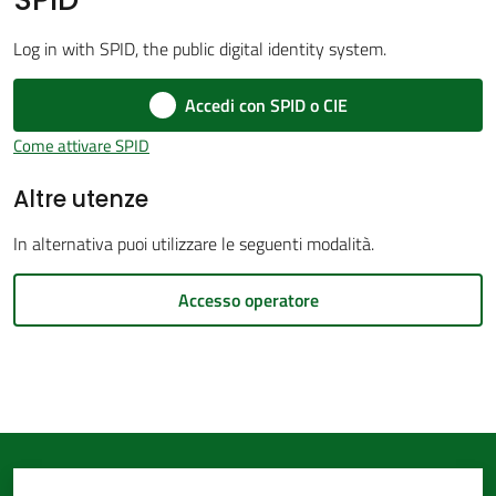
d'Argile
Log in with SPID, the public digital identity system.
Accedi con SPID o CIE
Come attivare SPID
Amministrazione
Altre utenze
Trasparente
Menu selezionato
In alternativa puoi utilizzare le seguenti modalità.
Tutti
gli
Accesso operatore
argomenti...
Seguici
su