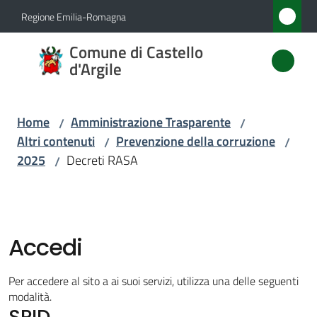
Vai al contenuto
Vai alla navigazione
Vai al footer
Regione Emilia-Romagna
Comune
Comune di Castello
di
d'Argile
Castello
d'Argile
Home
Amministrazione Trasparente
/
/
Altri contenuti
Prevenzione della corruzione
/
/
2025
Decreti RASA
/
Amministrazione
Menu selezionato
Novità
Accedi
Servizi
Per accedere al sito a ai suoi servizi, utilizza una delle seguenti
Vivere
modalità.
SPID
Castello