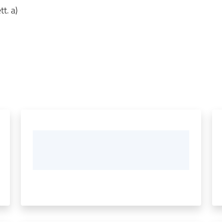
tt. a)