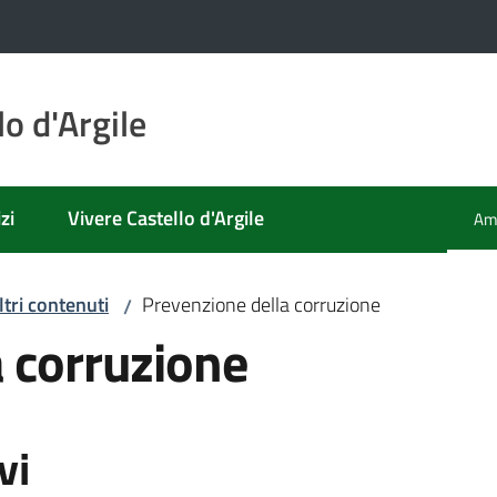
o d'Argile
zi
Vivere Castello d'Argile
Amm
Men
ltri contenuti
Prevenzione della corruzione
/
 corruzione
vi