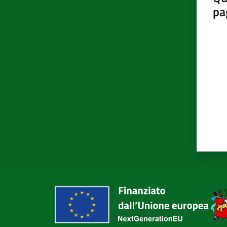
pa
Valut