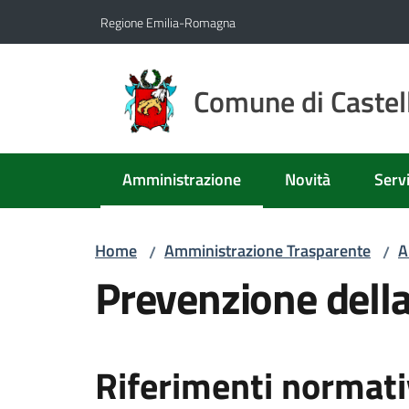
Vai al contenuto
Vai alla navigazione
Vai al footer
Regione Emilia-Romagna
Comune di Castell
Amministrazione
Novità
Servi
Menu selezionato
Home
Amministrazione Trasparente
A
/
/
Prevenzione della
Riferimenti normati