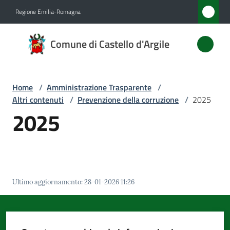
Vai al contenuto
Vai alla navigazione
Vai al footer
Regione Emilia-Romagna
Comune
Comune di Castello d'Argile
di
Castello
d'Argile
Home
/
Amministrazione Trasparente
/
Altri contenuti
/
Prevenzione della corruzione
/
2025
2025
Amministrazione
Menu selezionato
Novità
Servizi
Ultimo aggiornamento
:
28-01-2026 11:26
Vivere
Castello