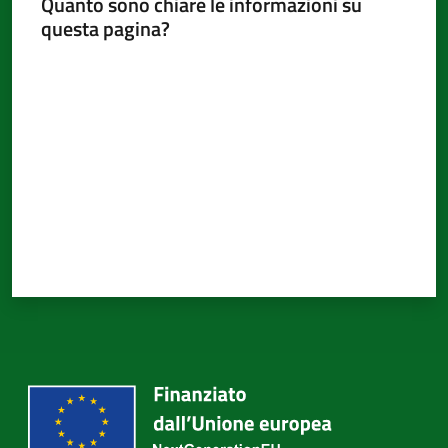
Quanto sono chiare le informazioni su
d'Argile
questa pagina?
Valuta da 1 a 5 stelle
Amministrazione
Trasparente
Menu selezionato
Tutti
gli
argomenti...
Seguici
su