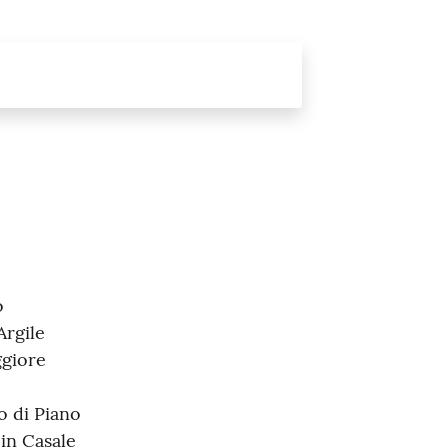
o
Argile
ggiore
o di Piano
 in Casale