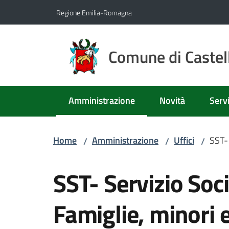
Vai al contenuto
Vai alla navigazione
Vai al footer
Regione Emilia-Romagna
Comune di Castell
Amministrazione
Novità
Servi
Menu selezionato
Home
Amministrazione
Uffici
SST- 
/
/
/
Salta al contenuto
SST- Servizio Soci
Famiglie, minori e