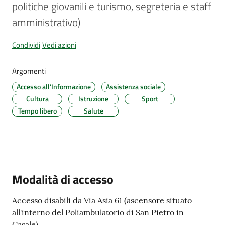
politiche giovanili e turismo, segreteria e staff 
d'Argile
Menu selezionato
amministrativo)
Condividi
Vedi azioni
Amministrazione
Argomenti
Trasparente
Accesso all'Informazione
Assistenza sociale
Cultura
Istruzione
Sport
Tutti
Tempo libero
Salute
gli
argomenti...
Seguici
Modalità di accesso
su
Accesso disabili da Via Asia 61 (ascensore situato
all'interno del Poliambulatorio di San Pietro in
Casale).