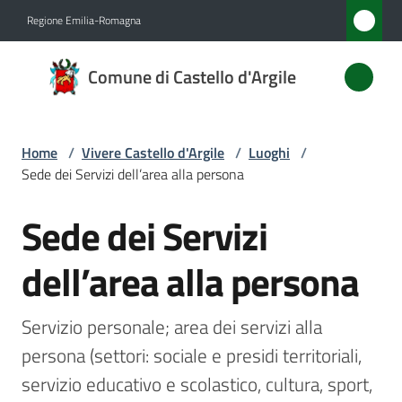
Vai al contenuto
Vai alla navigazione
Vai al footer
Regione Emilia-Romagna
Comune
Comune di Castello d'Argile
di
Castello
d'Argile
Home
/
Vivere Castello d'Argile
/
Luoghi
/
Sede dei Servizi dell’area alla persona
Sede dei Servizi
Amministrazione
Salta al contenuto
dell’area alla persona
Novità
Servizi
Servizio personale; area dei servizi alla 
persona (settori: sociale e presidi territoriali, 
Vivere
servizio educativo e scolastico, cultura, sport, 
Castello