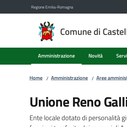
Vai al contenuto
Vai alla navigazione
Vai al footer
Regione Emilia-Romagna
Comune di Castell
Amministrazione
Novità
Servi
Menu selezionato
Home
Amministrazione
Aree amminist
/
/
Salta al contenuto
Unione Reno Gall
Ente locale dotato di personalità gi