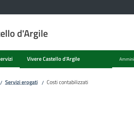
llo d'Argile
ervizi
Vivere Castello d'Argile
Amminis
enu selezionato
Menu se
Servizi erogati
Costi contabilizzati
/
/