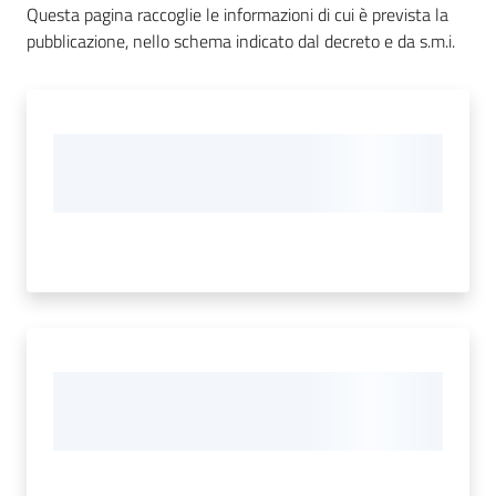
d'Argile
Questa pagina raccoglie le informazioni di cui è prevista la
pubblicazione, nello schema indicato dal decreto e da s.m.i.
Amministrazione
Trasparente
Menu selezionato
Tutti
gli
argomenti...
Seguici
su