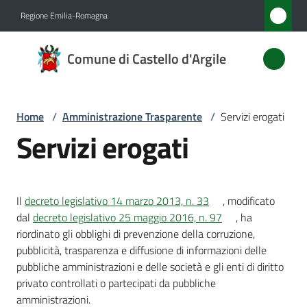
Vai al contenuto
Vai alla navigazione
Vai al footer
Regione Emilia-Romagna
Comune
Comune di Castello d'Argile
di
Castello
d'Argile
Home
/
Amministrazione Trasparente
/
Servizi erogati
Servizi erogati
Amministrazione
Menu selezionato
Il
decreto legislativo 14 marzo 2013, n. 33
, modificato
Novità
dal
decreto legislativo 25 maggio 2016, n. 97
, ha
riordinato gli obblighi di prevenzione della corruzione,
Servizi
pubblicità, trasparenza e diffusione di informazioni delle
Menu selezionato
pubbliche amministrazioni e delle società e gli enti di diritto
Vivere
privato controllati o partecipati da pubbliche
Castello
amministrazioni.