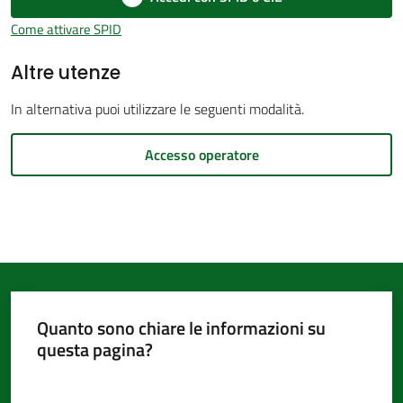
d'Argile
Come attivare SPID
Altre utenze
In alternativa puoi utilizzare le seguenti modalità.
Amministrazione
Accesso operatore
Trasparente
Menu selezionato
Tutti
gli
argomenti...
Quanto sono chiare le informazioni su
Seguici
questa pagina?
su
Valuta da 1 a 5 stelle