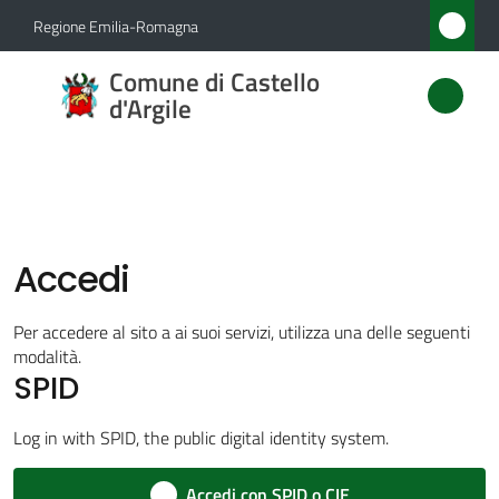
Vai al contenuto
Vai alla navigazione
Vai al footer
Regione Emilia-Romagna
Comune
Comune di Castello
di
d'Argile
Castello
d'Argile
Accedi
Amministrazione
Menu selezionato
Per accedere al sito a ai suoi servizi, utilizza una delle seguenti
Novità
modalità.
SPID
Servizi
Log in with SPID, the public digital identity system.
Vivere
Accedi con SPID o CIE
Castello