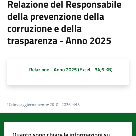
Relazione del Responsabile
d'Argile
della prevenzione della
corruzione e della
trasparenza - Anno 2025
Amministrazione
Trasparente
Menu selezionato
Tutti
Relazione - Anno 2025
(
Excel
-
34,6 KB
)
gli
argomenti...
Ultimo aggiornamento
:
28-01-2026 14:18
Seguici
su
Quanto sono chiare le informazioni su