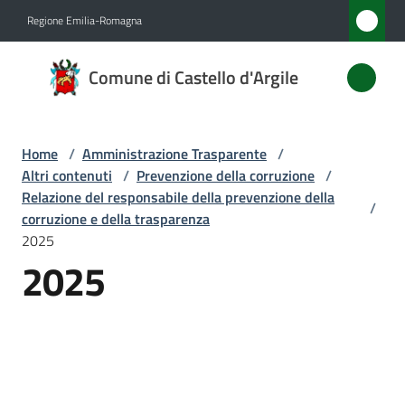
Vai al contenuto
Vai alla navigazione
Vai al footer
Regione Emilia-Romagna
Comune
Comune di Castello d'Argile
di
Castello
d'Argile
Home
/
Amministrazione Trasparente
/
Altri contenuti
/
Prevenzione della corruzione
/
Relazione del responsabile della prevenzione della
/
corruzione e della trasparenza
Amministrazione
2025
Menu selezionato
2025
Novità
Servizi
Vivere
Castello