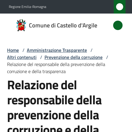
Vai al contenuto
Vai alla navigazione
Vai al footer
Regione Emilia-Romagna
Comune
Comune di Castello d'Argile
di
Castello
d'Argile
Home
/
Amministrazione Trasparente
/
Altri contenuti
/
Prevenzione della corruzione
/
Relazione del responsabile della prevenzione della
corruzione e della trasparenza
Amministrazione
Relazione del
Menu selezionato
Novità
responsabile della
Servizi
prevenzione della
Vivere
corruzione e della
Castello