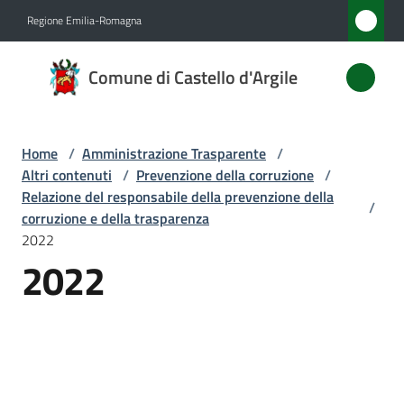
Vai al contenuto
Vai alla navigazione
Vai al footer
Regione Emilia-Romagna
Comune
Comune di Castello d'Argile
di
Castello
d'Argile
Home
/
Amministrazione Trasparente
/
Altri contenuti
/
Prevenzione della corruzione
/
Relazione del responsabile della prevenzione della
/
corruzione e della trasparenza
Amministrazione
2022
Menu selezionato
2022
Novità
Servizi
Vivere
Castello