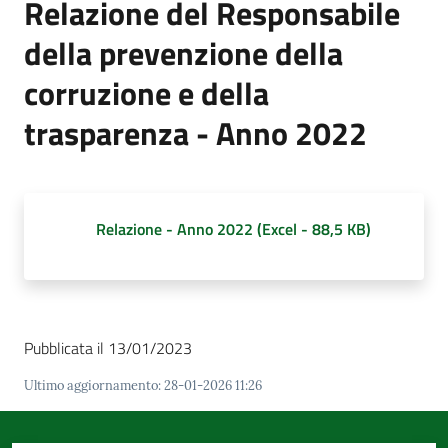
Relazione del Responsabile
d'Argile
della prevenzione della
corruzione e della
trasparenza - Anno 2022
Amministrazione
Trasparente
Menu selezionato
Tutti
Relazione - Anno 2022
(
Excel
-
88,5 KB
)
gli
argomenti...
Pubblicata il 13/01/2023
Seguici
su
Ultimo aggiornamento
:
28-01-2026 11:26