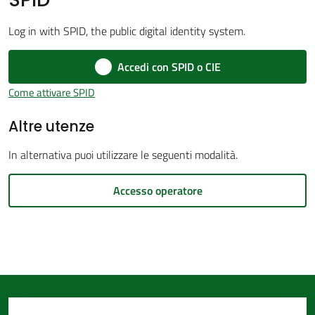
d'Argile
Log in with SPID, the public digital identity system.
Accedi con SPID o CIE
Come attivare SPID
Amministrazione
Altre utenze
Trasparente
Menu selezionato
In alternativa puoi utilizzare le seguenti modalità.
Tutti
gli
Accesso operatore
argomenti...
Seguici
su