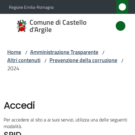
Vai al contenuto
Vai alla navigazione
Vai al footer
Regione Emilia-Romagna
Comune
Comune di Castello
di
d'Argile
Castello
d'Argile
Home
Amministrazione Trasparente
/
/
Altri contenuti
Prevenzione della corruzione
/
/
2024
Amministrazione
Menu selezionato
Novità
Accedi
Servizi
Per accedere al sito a ai suoi servizi, utilizza una delle seguenti
Vivere
modalità.
SPID
Castello