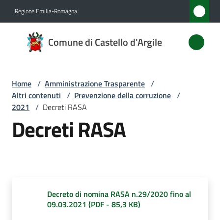
Vai al contenuto
Vai alla navigazione
Vai al footer
Regione Emilia-Romagna
Comune
Comune di Castello d'Argile
di
Castello
d'Argile
Home
/
Amministrazione Trasparente
/
Altri contenuti
/
Prevenzione della corruzione
/
2021
/
Decreti RASA
Decreti RASA
Amministrazione
Menu selezionato
Novità
Servizi
Decreto di nomina RASA n.29/2020 fino al
Vivere
09.03.2021
(
PDF
-
85,3 KB
)
Castello