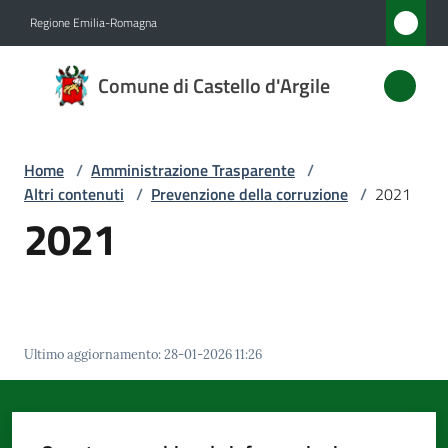
Vai al contenuto
Vai alla navigazione
Vai al footer
Regione Emilia-Romagna
Comune
Comune di Castello d'Argile
di
Castello
d'Argile
Home
/
Amministrazione Trasparente
/
Altri contenuti
/
Prevenzione della corruzione
/
2021
2021
Amministrazione
Menu selezionato
Novità
Servizi
Ultimo aggiornamento
:
28-01-2026 11:26
Vivere
Castello