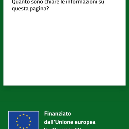
Quanto sono chiare le informazioni su
d'Argile
questa pagina?
Valuta da 1 a 5 stelle
Amministrazione
Trasparente
Menu selezionato
Tutti
gli
argomenti...
Seguici
su