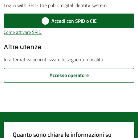
Log in with SPID, the public digital identity system.
d'Argile
Menu selezionato
Accedi con SPID o CIE
Come attivare SPID
Altre utenze
Amministrazione
Trasparente
In alternativa puoi utilizzare le seguenti modalità.
Tutti
Accesso operatore
gli
argomenti...
Seguici
su
Quanto sono chiare le informazioni su