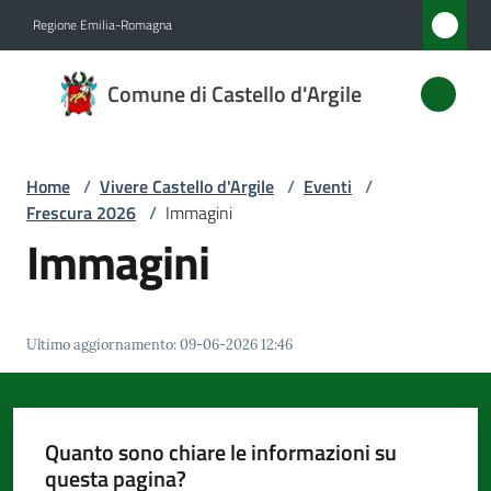
Vai al contenuto
Vai alla navigazione
Vai al footer
Regione Emilia-Romagna
Comune
Comune di Castello d'Argile
di
Castello
d'Argile
Home
/
Vivere Castello d'Argile
/
Eventi
/
Frescura 2026
/
Immagini
Immagini
Amministrazione
Novità
Ultimo aggiornamento
:
09-06-2026 12:46
Servizi
Quanto sono chiare le informazioni su
Vivere
questa pagina?
Castello