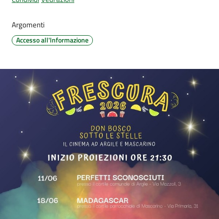
d'Argile
Menu selezionato
Argomenti
Accesso all'Informazione
Amministrazione
Trasparente
Tutti
gli
argomenti...
Seguici
su