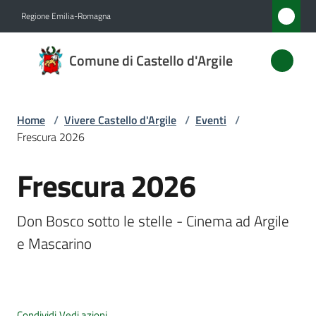
Vai al contenuto
Vai alla navigazione
Vai al footer
Regione Emilia-Romagna
Comune
Comune di Castello d'Argile
di
Castello
d'Argile
Home
/
Vivere Castello d'Argile
/
Eventi
/
Frescura 2026
Frescura 2026
Amministrazione
Salta al contenuto
Novità
Don Bosco sotto le stelle - Cinema ad Argile 
e Mascarino
Servizi
Vivere
Castello
Condividi
Vedi azioni