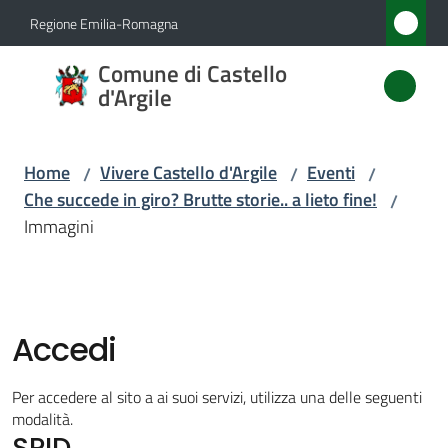
Vai al contenuto
Vai alla navigazione
Vai al footer
Regione Emilia-Romagna
Comune
Comune di Castello
di
d'Argile
Castello
d'Argile
Home
Vivere Castello d'Argile
Eventi
/
/
/
Che succede in giro? Brutte storie.. a lieto fine!
/
Immagini
Amministrazione
Novità
Accedi
Servizi
Per accedere al sito a ai suoi servizi, utilizza una delle seguenti
Vivere
modalità.
SPID
Castello