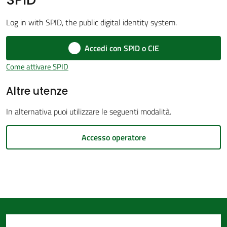
d'Argile
Log in with SPID, the public digital identity system.
Menu selezionato
Accedi con SPID o CIE
Come attivare SPID
Amministrazione
Altre utenze
Trasparente
In alternativa puoi utilizzare le seguenti modalità.
Tutti
gli
Accesso operatore
argomenti...
Seguici
su