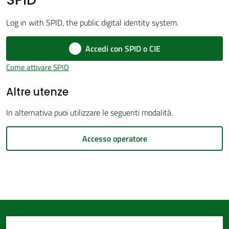
d'Argile
Log in with SPID, the public digital identity system.
Menu selezionato
Accedi con SPID o CIE
Come attivare SPID
Amministrazione
Altre utenze
Trasparente
In alternativa puoi utilizzare le seguenti modalità.
Tutti
gli
Accesso operatore
argomenti...
Seguici
su