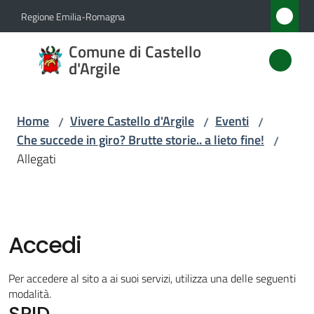
Vai al contenuto
Vai alla navigazione
Vai al footer
Regione Emilia-Romagna
Comune
Comune di Castello
di
d'Argile
Castello
d'Argile
Home
Vivere Castello d'Argile
Eventi
/
/
/
Che succede in giro? Brutte storie.. a lieto fine!
/
Allegati
Amministrazione
Novità
Accedi
Servizi
Per accedere al sito a ai suoi servizi, utilizza una delle seguenti
Vivere
modalità.
SPID
Castello