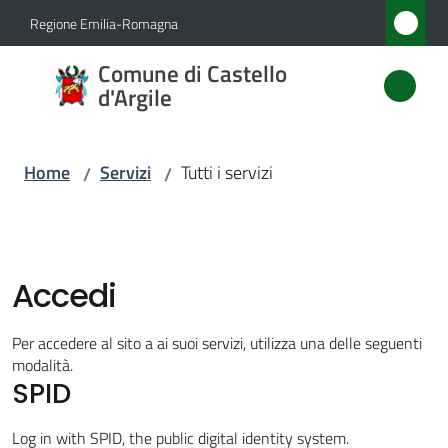
Vai al contenuto
Vai alla navigazione
Vai al footer
Regione Emilia-Romagna
Comune
Comune di Castello
di
d'Argile
Castello
d'Argile
Home
Servizi
Tutti i servizi
/
/
Amministrazione
Accedi
Novità
Per accedere al sito a ai suoi servizi, utilizza una delle seguenti
Servizi
modalità.
SPID
Menu selezionato
Vivere
Log in with SPID, the public digital identity system.
Castello