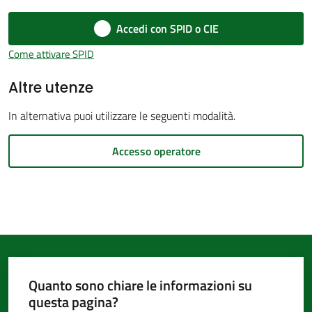
d'Argile
Accedi con SPID o CIE
Come attivare SPID
Altre utenze
Amministrazione
In alternativa puoi utilizzare le seguenti modalità.
Trasparente
Accesso operatore
Tutti
gli
argomenti...
Seguici
Quanto sono chiare le informazioni su
su
questa pagina?