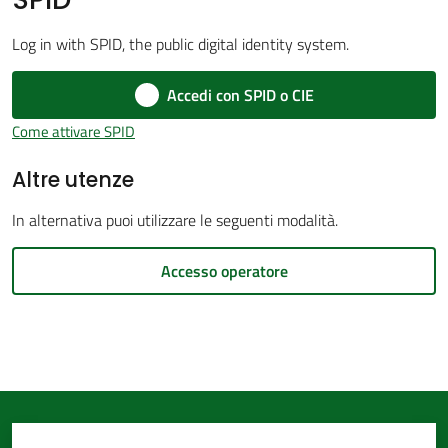
d'Argile
Log in with SPID, the public digital identity system.
Accedi con SPID o CIE
Come attivare SPID
Amministrazione
Altre utenze
Trasparente
In alternativa puoi utilizzare le seguenti modalità.
Tutti
gli
Accesso operatore
argomenti...
Seguici
su