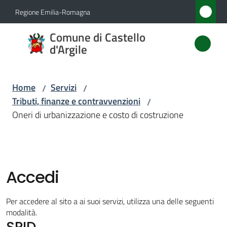
Vai al contenuto
Vai alla navigazione
Vai al footer
Regione Emilia-Romagna
Comune
Comune di Castello
di
d'Argile
Castello
d'Argile
Home
Servizi
/
/
Tributi, finanze e contravvenzioni
/
Oneri di urbanizzazione e costo di costruzione
Amministrazione
Novità
Accedi
Servizi
Menu selezionato
Per accedere al sito a ai suoi servizi, utilizza una delle seguenti
Vivere
modalità.
SPID
Castello