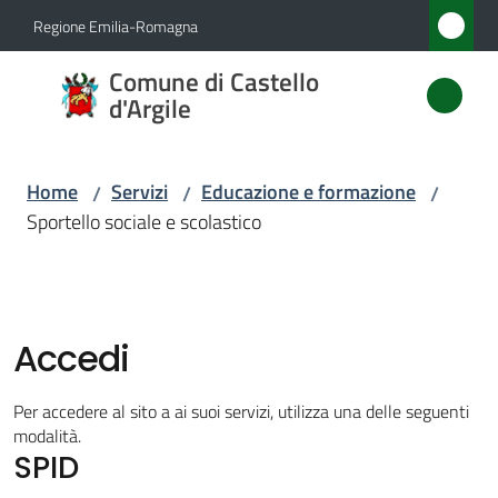
Vai al contenuto
Vai alla navigazione
Vai al footer
Regione Emilia-Romagna
Comune
Comune di Castello
di
d'Argile
Castello
d'Argile
Home
Servizi
Educazione e formazione
/
/
/
Sportello sociale e scolastico
Amministrazione
Novità
Accedi
Servizi
Per accedere al sito a ai suoi servizi, utilizza una delle seguenti
Menu selezionato
modalità.
SPID
Vivere
Castello