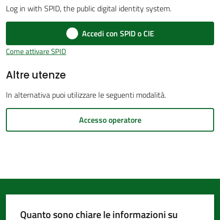
Log in with SPID, the public digital identity system.
d'Argile
Accedi con SPID o CIE
Come attivare SPID
Altre utenze
Amministrazione
Trasparente
In alternativa puoi utilizzare le seguenti modalità.
Tutti
Accesso operatore
gli
argomenti...
Seguici
su
Quanto sono chiare le informazioni su