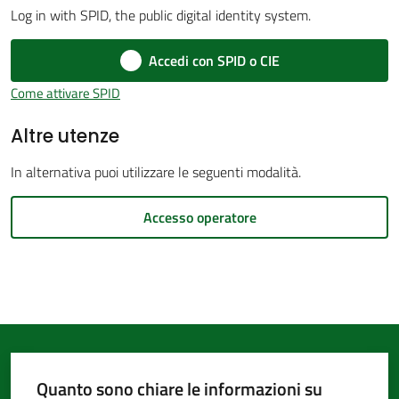
Log in with SPID, the public digital identity system.
d'Argile
Accedi con SPID o CIE
Come attivare SPID
Altre utenze
Amministrazione
Trasparente
In alternativa puoi utilizzare le seguenti modalità.
Tutti
Accesso operatore
gli
argomenti...
Seguici
su
Quanto sono chiare le informazioni su