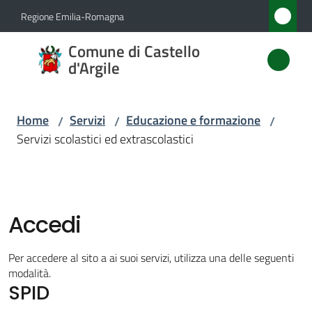
Vai al contenuto
Vai alla navigazione
Vai al footer
Regione Emilia-Romagna
Comune
Comune di Castello
di
d'Argile
Castello
d'Argile
Home
Servizi
Educazione e formazione
/
/
/
Servizi scolastici ed extrascolastici
Amministrazione
Novità
Accedi
Servizi
Per accedere al sito a ai suoi servizi, utilizza una delle seguenti
Menu selezionato
modalità.
SPID
Vivere
Castello