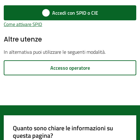
d'Argile
Accedi con SPID o CIE
Come attivare SPID
Altre utenze
Amministrazione
In alternativa puoi utilizzare le seguenti modalità.
Trasparente
Accesso operatore
Tutti
gli
argomenti...
Seguici
Quanto sono chiare le informazioni su
su
questa pagina?