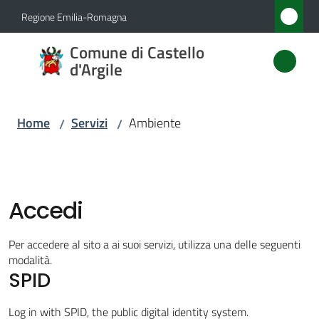
Vai al contenuto
Vai alla navigazione
Vai al footer
Regione Emilia-Romagna
Comune
Comune di Castello
di
d'Argile
Castello
d'Argile
Home
Servizi
Ambiente
/
/
Amministrazione
Accedi
Novità
Per accedere al sito a ai suoi servizi, utilizza una delle seguenti
Servizi
modalità.
SPID
Menu selezionato
Vivere
Log in with SPID, the public digital identity system.
Castello