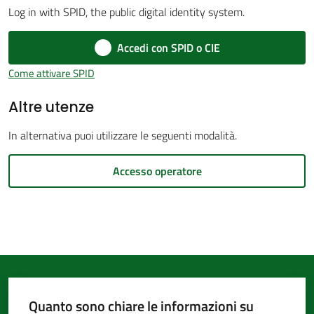
Log in with SPID, the public digital identity system.
d'Argile
Accedi con SPID o CIE
Come attivare SPID
Altre utenze
Amministrazione
Trasparente
In alternativa puoi utilizzare le seguenti modalità.
Tutti
Accesso operatore
gli
argomenti...
Seguici
su
Quanto sono chiare le informazioni su