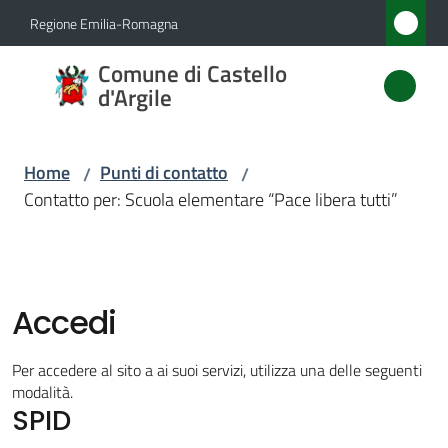
Vai al contenuto
Vai alla navigazione
Vai al footer
Regione Emilia-Romagna
Comune
Comune di Castello
di
d'Argile
Castello
d'Argile
Home
Punti di contatto
/
/
Contatto per: Scuola elementare “Pace libera tutti”
Amministrazione
Novità
Accedi
Servizi
Per accedere al sito a ai suoi servizi, utilizza una delle seguenti
modalità.
SPID
Vivere
Castello