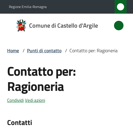
Vai al contenuto
Vai alla navigazione
Vai al footer
Regione Emilia-Romagna
Comune
Comune di Castello d'Argile
di
Castello
d'Argile
Home
/
Punti di contatto
/
Contatto per: Ragioneria
Contatto per:
Salta al contenuto
Amministrazione
Ragioneria
Novità
Condividi
Vedi azioni
Servizi
Contatti
Vivere
Castello