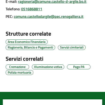
E-mail
:
ragioneria@comune.castello-d-argile.bo.it
d'Argile
Telefono
:
0516868811
PEC
:
comune.castellodargile@pec.renogalliera.it
Amministrazione
Strutture correlate
Trasparente
Area Economico Finanziaria
Ragioneria, Bilancio e Pagamenti
Servizi cimiteriali
Tutti
gli
Servizi correlati
argomenti...
Cremazione
Illuminazione votiva
Pago PA
Polizia mortuaria
Seguici
su