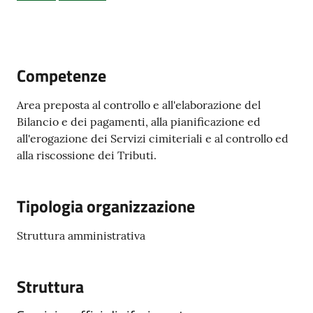
d'Argile
Competenze
Amministrazione
Area preposta al controllo e all'elaborazione del
Trasparente
Bilancio e dei pagamenti, alla pianificazione ed
all'erogazione dei Servizi cimiteriali e al controllo ed
Tutti
alla riscossione dei Tributi.
gli
argomenti...
Tipologia organizzazione
Struttura amministrativa
Seguici
su
Struttura