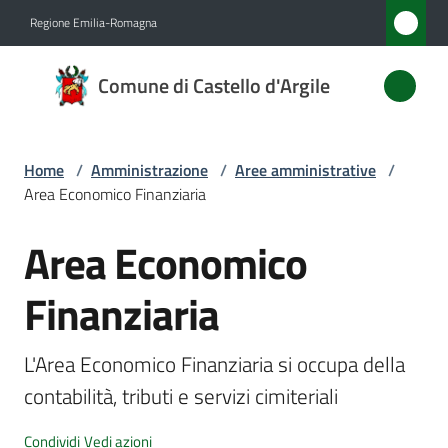
Vai al contenuto
Vai alla navigazione
Vai al footer
Regione Emilia-Romagna
Comune
Comune di Castello d'Argile
di
Castello
d'Argile
Home
/
Amministrazione
/
Aree amministrative
/
Area Economico Finanziaria
Area Economico
Amministrazione
Salta al contenuto
Menu selezionato
Finanziaria
Novità
Servizi
L'Area Economico Finanziaria si occupa della 
contabilità, tributi e servizi cimiteriali
Vivere
Castello
Condividi
Vedi azioni