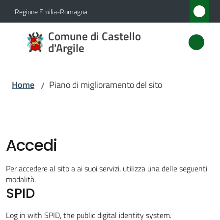
Vai al contenuto
Vai alla navigazione
Vai al footer
Regione Emilia-Romagna
Comune
Comune di Castello
di
d'Argile
Castello
d'Argile
Home
Piano di miglioramento del sito
/
Amministrazione
Accedi
Novità
Per accedere al sito a ai suoi servizi, utilizza una delle seguenti
Servizi
modalità.
SPID
Vivere
Log in with SPID, the public digital identity system.
Castello