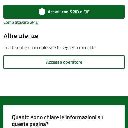
d'Argile
Accedi con SPID o CIE
Come attivare SPID
Altre utenze
Amministrazione
In alternativa puoi utilizzare le seguenti modalità.
Trasparente
Accesso operatore
Tutti
gli
argomenti...
Seguici
Quanto sono chiare le informazioni su
su
questa pagina?