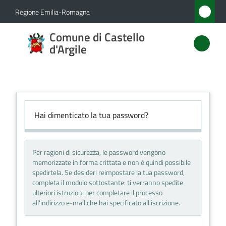
Vai al contenuto
Vai alla navigazione
Vai al footer
Regione Emilia-Romagna
Comune
Comune di Castello
di
d'Argile
Castello
d'Argile
Hai dimenticato la tua password?
Amministrazione
Per ragioni di sicurezza, le password vengono
Novità
memorizzate in forma crittata e non è quindi possibile
spedirtela. Se desideri reimpostare la tua password,
Servizi
completa il modulo sottostante: ti verranno spedite
ulteriori istruzioni per completare il processo
all'indirizzo e-mail che hai specificato all'iscrizione.
Vivere
Castello