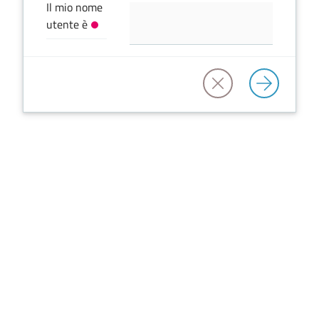
Il mio nome
d'Argile
utente è
Amministrazione
Trasparente
Tutti
gli
argomenti...
Seguici
su