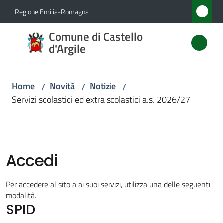
Vai al contenuto
Vai alla navigazione
Vai al footer
Regione Emilia-Romagna
Comune
Comune di Castello
di
d'Argile
Castello
d'Argile
Home
Novità
Notizie
/
/
/
Servizi scolastici ed extra scolastici a.s. 2026/27
Amministrazione
Novità
Accedi
Menu selezionato
Servizi
Per accedere al sito a ai suoi servizi, utilizza una delle seguenti
Menu selezionato
modalità.
SPID
Vivere
Castello