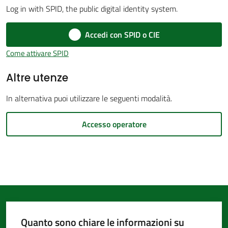
Log in with SPID, the public digital identity system.
d'Argile
Accedi con SPID o CIE
Come attivare SPID
Altre utenze
Amministrazione
Trasparente
In alternativa puoi utilizzare le seguenti modalità.
Tutti
Accesso operatore
gli
argomenti...
Seguici
su
Quanto sono chiare le informazioni su