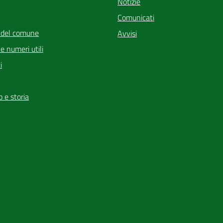
Notizie
Comunicati
 del comune
Avvisi
i e numeri utili
i
io e storia