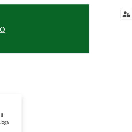
io
il
aloga