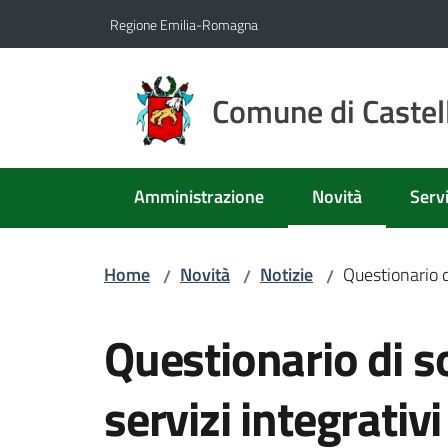
Vai al contenuto
Vai alla navigazione
Vai al footer
Regione Emilia-Romagna
Comune di Castell
Amministrazione
Novità
Servi
Menu selezionato
Home
Novità
Notizie
Questionario d
/
/
/
Salta al contenuto
Questionario di s
servizi integrati