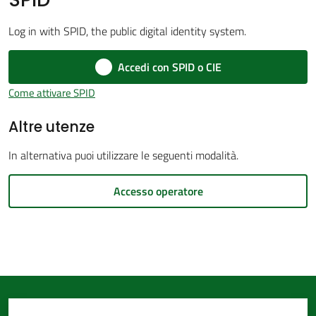
d'Argile
Log in with SPID, the public digital identity system.
Accedi con SPID o CIE
Come attivare SPID
Amministrazione
Altre utenze
Trasparente
In alternativa puoi utilizzare le seguenti modalità.
Tutti
gli
Accesso operatore
argomenti...
Seguici
su