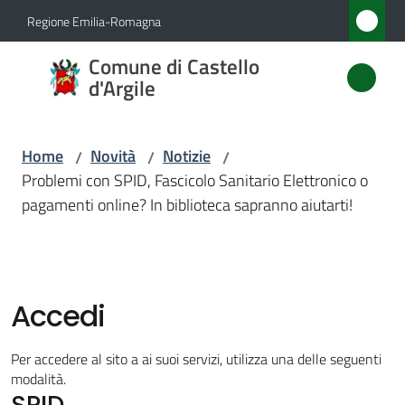
Vai al contenuto
Vai alla navigazione
Vai al footer
Regione Emilia-Romagna
Comune
Comune di Castello
di
d'Argile
Castello
d'Argile
Home
Novità
Notizie
/
/
/
Problemi con SPID, Fascicolo Sanitario Elettronico o
pagamenti online? In biblioteca sapranno aiutarti!
Amministrazione
Novità
Menu selezionato
Accedi
Servizi
Per accedere al sito a ai suoi servizi, utilizza una delle seguenti
Vivere
modalità.
SPID
Castello