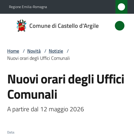
Vai al contenuto
Vai alla navigazione
Vai al footer
Regione Emilia-Romagna
Comune
Comune di Castello d'Argile
di
Castello
d'Argile
Home
/
Novità
/
Notizie
/
Nuovi orari degli Uffici Comunali
Nuovi orari degli Uffici
Amministrazione
Salta al contenuto
Comunali
Novità
Menu selezionato
Servizi
A partire dal 12 maggio 2026
Vivere
Castello
Data
: