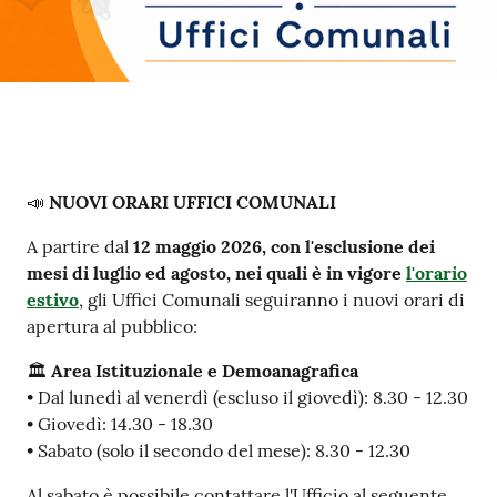
Contenuto
📣
NUOVI ORARI UFFICI COMUNALI
A partire dal
12 maggio 2026, con l'esclusione dei
mesi di luglio ed agosto, nei quali è in vigore
l'orario
estivo
, gli Uffici Comunali seguiranno i nuovi orari di
apertura al pubblico:
🏛
Area Istituzionale e Demoanagrafica
• Dal lunedì al venerdì (escluso il giovedì): 8.30 - 12.30
• Giovedì: 14.30 - 18.30
• Sabato (solo il secondo del mese): 8.30 - 12.30
Al sabato è possibile contattare l'Ufficio al seguente