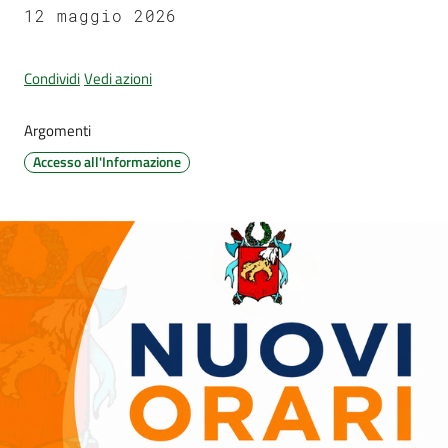
d'Argile
12 maggio 2026
Condividi
Vedi azioni
Argomenti
Amministrazione
Trasparente
Accesso all'Informazione
Tutti
gli
argomenti...
Seguici
su