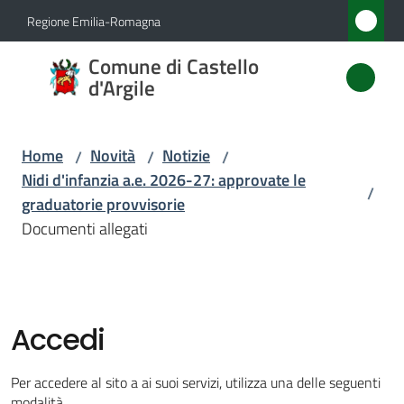
Vai al contenuto
Vai alla navigazione
Vai al footer
Regione Emilia-Romagna
Comune
Comune di Castello
di
d'Argile
Castello
d'Argile
Home
Novità
Notizie
/
/
/
Nidi d'infanzia a.e. 2026-27: approvate le
/
graduatorie provvisorie
Amministrazione
Documenti allegati
Novità
Menu selezionato
Servizi
Accedi
Vivere
Per accedere al sito a ai suoi servizi, utilizza una delle seguenti
Castello
modalità.