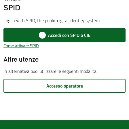
SPID
d'Argile
Log in with SPID, the public digital identity system.
Accedi con SPID o CIE
Amministrazione
Come attivare SPID
Trasparente
Altre utenze
Tutti
In alternativa puoi utilizzare le seguenti modalità.
gli
argomenti...
Accesso operatore
Seguici
su