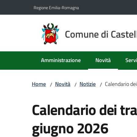
Vai al contenuto
Vai alla navigazione
Vai al footer
Regione Emilia-Romagna
Comune di Castell
Amministrazione
Novità
Servi
Menu selezionato
Home
Novità
Notizie
Calendario dei
/
/
/
Salta al contenuto
Calendario dei tra
giugno 2026