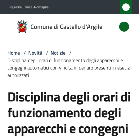
Vai al contenuto
Vai alla navigazione
Vai al footer
Regione Emilia-Romagna
Comune
Comune di Castello d'Argile
di
Castello
d'Argile
Home
/
Novità
/
Notizie
/
Disciplina degli orari di funzionamento degli apparecchi e
congegni automatici con vincita in denaro presenti in esecizi
autorizzati
Amministrazione
Disciplina degli orari di
Salta al contenuto
Novità
Menu selezionato
funzionamento degli
Servizi
apparecchi e congegni
Vivere
Castello