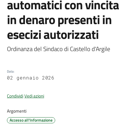
automatici con vincita
d'Argile
in denaro presenti in
esecizi autorizzati
Amministrazione
Trasparente
Ordinanza del Sindaco di Castello d'Argile
Tutti
gli
Data
:
argomenti...
02 gennaio 2026
Condividi
Vedi azioni
Seguici
su
Argomenti
Accesso all'Informazione