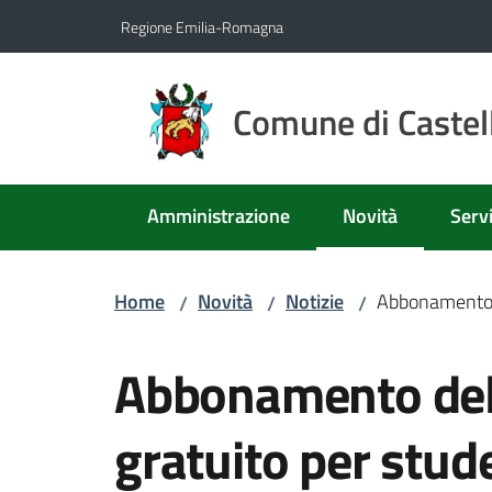
Vai al contenuto
Vai alla navigazione
Vai al footer
Regione Emilia-Romagna
Comune di Castell
Amministrazione
Novità
Servi
Menu selezionato
Home
Novità
Notizie
Abbonamento d
/
/
/
Salta al contenuto
Abbonamento del 
gratuito per stud