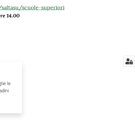
/saltasu/scuole-superiori
e 14.00
lie le
adini